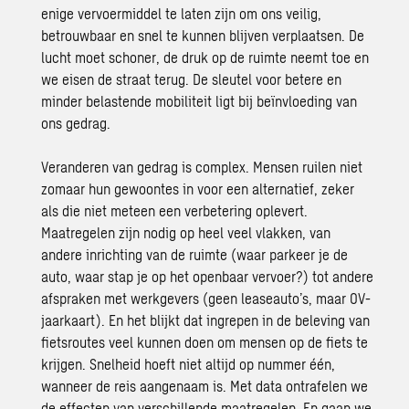
enige vervoermiddel te laten zijn om ons veilig,
betrouwbaar en snel te kunnen blijven verplaatsen. De
lucht moet schoner, de druk op de ruimte neemt toe en
we eisen de straat terug. De sleutel voor betere en
minder belastende mobiliteit ligt bij beïnvloeding van
ons gedrag.
Veranderen van gedrag is complex. Mensen ruilen niet
zomaar hun gewoontes in voor een alternatief, zeker
als die niet meteen een verbetering oplevert.
Maatregelen zijn nodig op heel veel vlakken, van
andere inrichting van de ruimte (waar parkeer je de
auto, waar stap je op het openbaar vervoer?) tot andere
afspraken met werkgevers (geen leaseauto’s, maar
OV-
jaarkaart
). En het blijkt dat ingrepen in de beleving van
fietsroutes veel kunnen doen om mensen op de fiets te
krijgen. Snelheid hoeft niet altijd op nummer één,
wanneer de reis aangenaam is. Met data ontrafelen we
de effecten van verschillende maatregelen. En gaan we