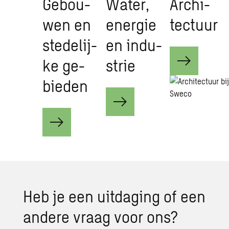
Ge­bou­
Water,
Ar­chi­
wen en
ener­gie
tec­tuur
ste­de­lij­
en in­du­
ke ge­
strie
bie­den
Heb je een uit­da­ging of een
an­de­re vraag voor ons?