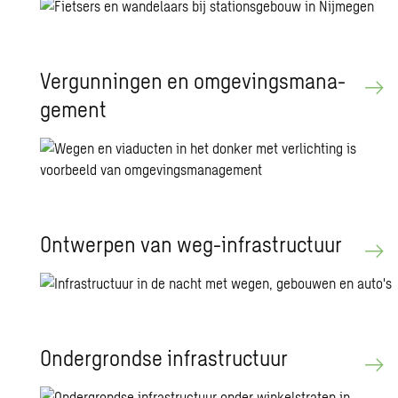
Ver­gun­nin­gen en om­ge­vings­ma­na­
ge­ment
Ont­wer­pen van weg-in­fra­struc­tuur
On­der­grond­se in­fra­struc­tuur