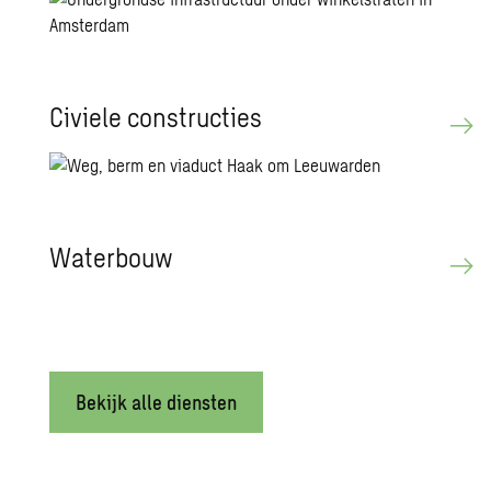
Ci­vie­le con­struc­ties
Wa­ter­bouw
Bekijk alle diensten