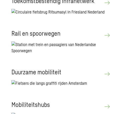
Toe­komst­be­sten­dig in­fra­net­werk
Rail en spoor­we­gen
Duur­za­me mo­bi­li­teit
Mo­bi­li­teits­hubs