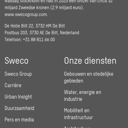
Nasdaq Stockholm en had in 2025 een omzet van circa 32
miljard Zweedse kronen (2,9 miljard euro).
www.swecogroup.com
.
De Holle Bilt 22, 3732 HM De Bilt
Postbus 203, 3730 AE De Bilt, Nederland
Telefoon: +31 88 811 66 00
Sweco
Onze diensten
Sweco Group
Gebouwen en stedelijke
gebieden
Carrière
Water, energie en
Urban Insight
industrie
Duurzaamheid
Mobiliteit en
infrastructuur
Pers en media