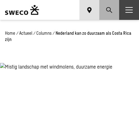
Home
/
Actueel
/
Columns
/
Nederland kan zo duurzaam als Costa Rica
zijn
Nederland
kan zo
duurzaam
als Costa
Rica zijn,