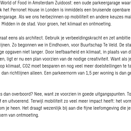
 World of Food in Amsterdam Zuidoost: een oude parkeergarage waar
ok het Perronet House in Londen is inmiddels een bruisende openbare 
ergarage. Als we ons herbezinnen op mobiliteit en andere keuzes ma
e. Midden in de stad. Voor groen, het klimaat en ontmoeting.
aat eens als architect. Gebruik je verbeeldingskracht en zet ambitie 
tlijnen. Zo begonnen we in Eindhoven, voor
Buurtschap Te Veld
. De s
e opgaven niet langer. Door leefbaarheid en klimaat, in plaats van de
len, ligt er nu een plan voorzien van de nodige creativiteit. Want als
 op klimaat, CO2 moet besparen en nog veel meer doelstellingen te t
g dan richtlijnen alleen. Een parkeernorm van 1,5 per woning is dan 
s dan overboord? Nee, want ze voorzien in goede uitgangspunten. 
 en uitvoerend. Terwijl mobiliteit zo veel meer impact heeft: het vor
m je heen. Het draagt wezenlijk bij aan die fijne leefomgeving die j
 kern van ontmoeting.