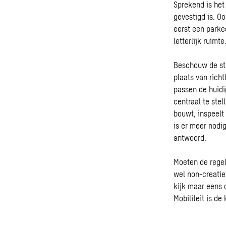
Sprekend is het
gevestigd is. O
eerst een parke
letterlijk ruimt
Beschouw de str
plaats van rich
passen de huidig
centraal te stel
bouwt, inspeelt
is er meer nodi
antwoord.
Moeten de regel
wel non-creatief
kijk maar eens o
Mobiliteit is de