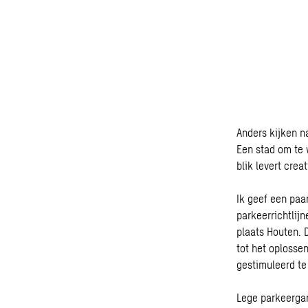
Anders kijken na
Een stad om te w
blik levert cre
Ik geef een paa
parkeerrichtlij
plaats Houten. D
tot het oplossen
gestimuleerd te
Lege parkeergar