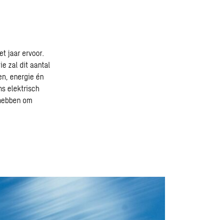
t jaar ervoor.
e zal dit aantal
len, energie én
ns elektrisch
 hebben om