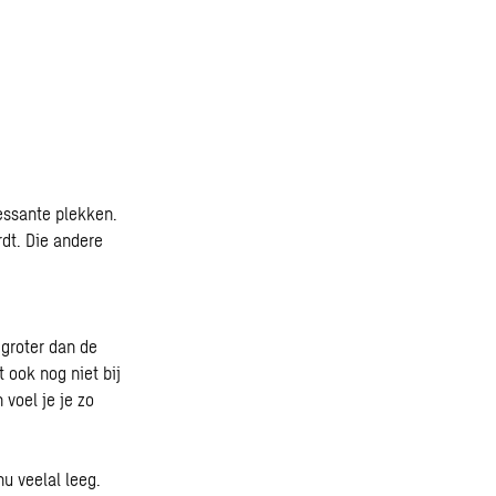
ressante plekken.
rdt. Die andere
e
 groter dan de
 ook nog niet bij
 voel je je zo
u veelal leeg.