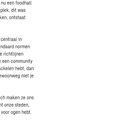
 nu een foodhall
plek, dit was
ken, ontstaat
centraal in
tandaard normen
 richtlijnen
 je een community
ackelen hebt, dan
gewoonweg niet je
Toch maken ze ons
mt onze steden,
e voor ogen hebt.