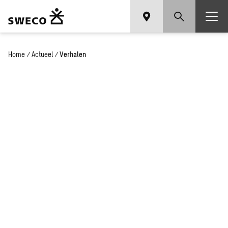
Home
/
Actueel
/
Verhalen
Het laatste nieuws en
onze inzichten