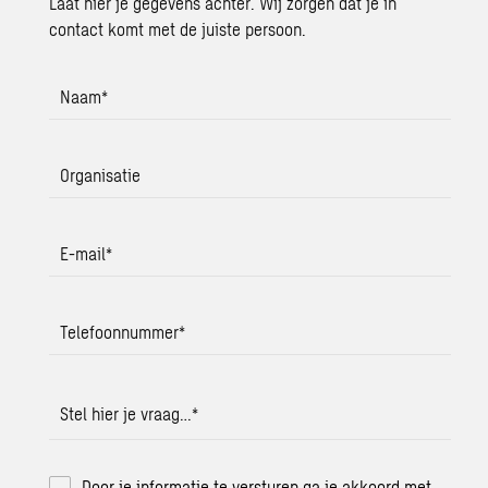
Laat hier je gegevens achter. Wij zorgen dat je in
contact komt met de juiste persoon.
Naam
*
Organisatie
E-mail
*
Telefoonnummer
*
Stel hier je vraag…
*
Door je informatie te versturen ga je akkoord met