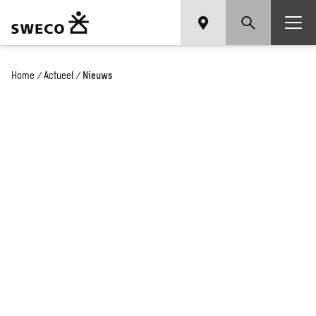
Home
/
Actueel
/
Nieuws
Het laatste nieuws en
onze inzichten