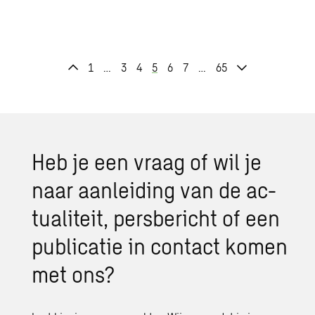
1
…
3
4
5
6
7
…
65
Heb je een vraag of wil je
naar aan­lei­ding van de ac­
tu­a­li­teit, pers­be­richt of een
pu­bli­ca­tie in con­tact komen
met ons?